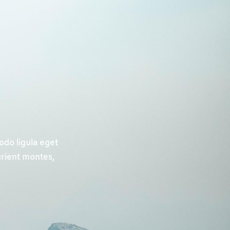
odo ligula eget
urient montes,