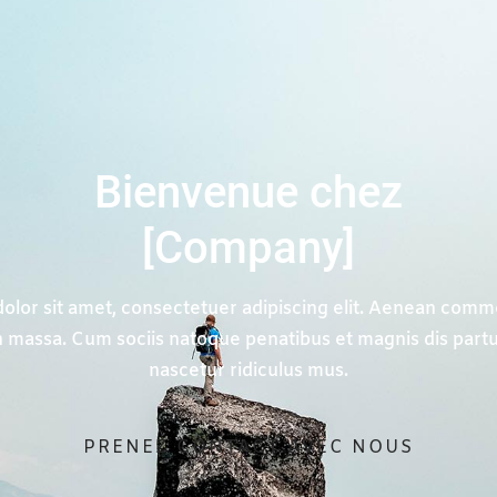
Bienvenue chez
[Company]
lor sit amet, consectetuer adipiscing elit. Aenean comm
 massa. Cum sociis natoque penatibus et magnis dis part
nascetur ridiculus mus.
PRENEZ CONTACT AVEC NOUS